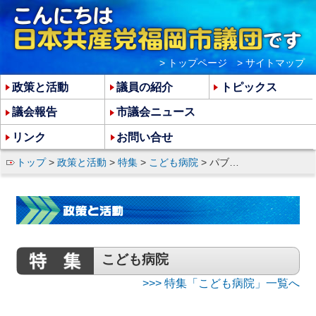
> トップページ
> サイトマップ
政策と活動
議員の紹介
トピックス
議会報告
市議会ニュース
リンク
お問い合せ
トップ
>
政策と活動
>
特集
>
こども病院
> パブリック・コメントに意見を出そう
こども病院
>>> 特集「こども病院」一覧へ