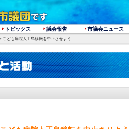
トピックス
議会報告
市議会ニュース
> こども病院人工島移転を中止させよう
大
中
小