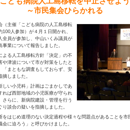
こども病院人工島移転を中止させよ
～市民集会ひらかれる
会（主催「こども病院の人工島移転
約100人参加）が４月１日開かれ、
人全員が参加し、中山いくみ議員が
島事業について報告しました。
による人工島移転方針「決定」の不
害や津波について市が対策をしたと
、「まともな調査もしておらず、安
指摘しました。
新しい小児科」計画はごまかしであ
すれば西部地域の小児医療が守られ
。さらに、新病院建設・管理を行う
ぐり談合の疑いを指摘しました。
断をはじめ道理のない決定過程や様々な問題点があることを市
議会に迫ろう」と呼びかけました。