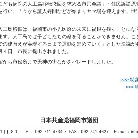
こども病院の人工島移転撤回を求める市民会議」・住民訴訟原
を行い、「今から証人尋問などが始まりヤマ場を迎えます。世
人工島移転は、福岡市の小児医療の未来に禍根を残すことにな
ます。人工島では子どもたちの命を守ることができません。こ
での建替えが実現する日まで運動を進めていく」とした決議が
月４日、市長に提出されました。
館から市役所まで天神の街なかをパレードしました。
>>> 
>>
日本共産党福岡市議団
丁目8-1
TEL：092-711-4734
FAX：092-741-4627
E-mail：