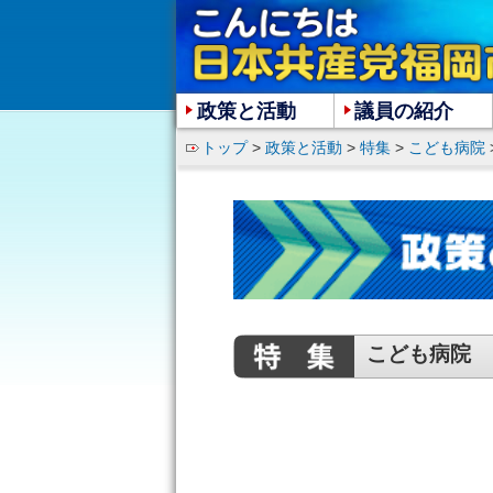
政策と活動
議員の紹介
トップ
>
政策と活動
>
特集
>
こども病院
こども病院