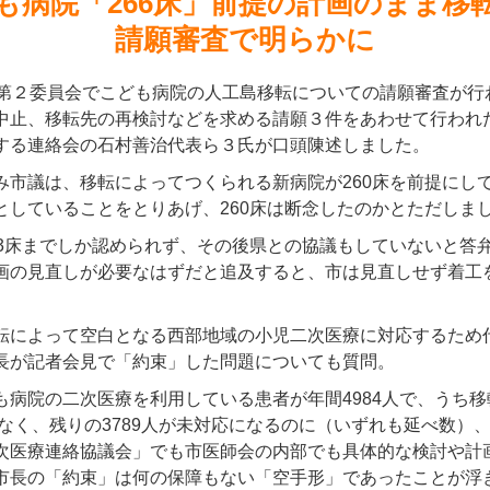
も病院「266床」前提の計画のまま移
請願審査で明らかに
会第２委員会でこども病院の人工島移転についての請願審査が行
中止、移転先の再検討などを求める請願３件をあわせて行われ
する連絡会の石村善治代表ら３氏が口頭陳述しました。
み市議は、移転によってつくられる新病院が260床を前提にして
としていることをとりあげ、260床は断念したのかとただしま
33床までしか認められず、その後県との協議もしていないと答
画の見直しが必要なはずだと追及すると、市は見直しせず着工
転によって空白となる西部地域の小児二次医療に対応するため
長が記者会見で「約束」した問題についても質問。
も病院の二次医療を利用している患者が年間4984人で、うち
かなく、残りの3789人が未対応になるのに（いずれも延べ数）
次医療連絡協議会」でも市医師会の内部でも具体的な検討や計
市長の「約束」は何の保障もない「空手形」であったことが浮