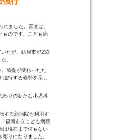
転強行
われました。審査は、
たものです。こども病
いたが、結局市が233
した。
弁。前提が変わったた
を強行する姿勢を示し
代わりの新たな小児科
移転する新病院を利用す
、「福岡市立こども病院
画は現在まで何もない
き彫りになりました。