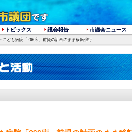
トピックス
議会報告
市議会ニュース
> こども病院「266床」前提の計画のまま移転強行
大
中
小