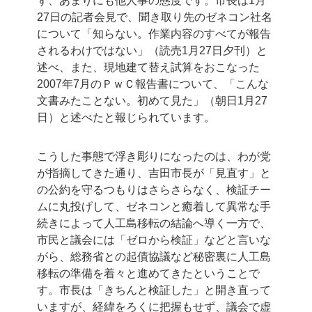
ず、あまりにも他人事の態度です。市長は1月
27日の記者会見で、聞き取り先のゼネコン社名
について「知らない。作業内容のすべてが報告
されるわけではない」（読売1月27日夕刊）と
述べ、また、現地建て替え試算をおこなった
2007年7月のＰｗＣ報告書について、「こんな
文書みたことない。初めて見た」（朝日1月27
日）と述べたと報じられています。
こうした事態で浮き彫りになったのは、わが党
が指摘してきた通り、吉田市長が「見直す」と
の公約を守るつもりはさらさらなく、検証チー
ムに丸投げして、ゼネコンと癒着して異常な手
続きによって人工島移転の結論へ導く一方で、
市民と議会には「ゼロから検証」などと言いな
がら、総務省との起債協議など秘密裏に人工島
移転の準備を着々と進めてきたということで
す。市長は「きちんと検証した」と開き直って
いますが、経緯をろくに把握もせず、議会で虚