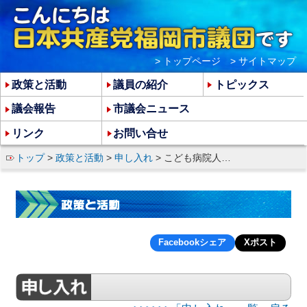
> トップページ
> サイトマップ
政策と活動
議員の紹介
トピックス
議会報告
市議会ニュース
リンク
お問い合せ
トップ
>
政策と活動
>
申し入れ
> こども病院人工島移転 第三者機関による再検証を求める
Facebookシェア
Xポスト