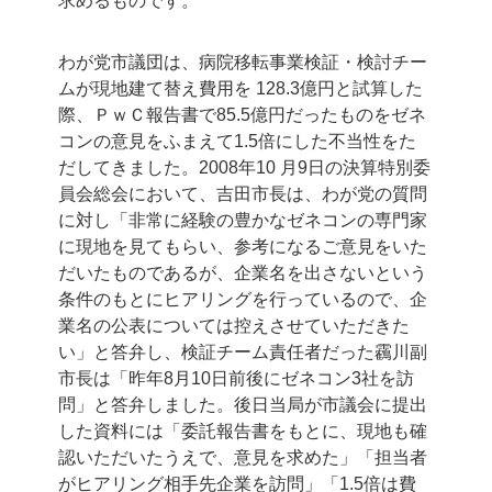
求めるものです。
わが党市議団は、病院移転事業検証・検討チー
ムが現地建て替え費用を 128.3億円と試算した
際、ＰｗＣ報告書で85.5億円だったものをゼネ
コンの意見をふまえて1.5倍にした不当性をた
だしてきました。2008年10 月9日の決算特別委
員会総会において、吉田市長は、わが党の質問
に対し「非常に経験の豊かなゼネコンの専門家
に現地を見てもらい、参考になるご意見をいた
だいたものであるが、企業名を出さないという
条件のもとにヒアリングを行っているので、企
業名の公表については控えさせていただきた
い」と答弁し、検証チーム責任者だった靏川副
市長は「昨年8月10日前後にゼネコン3社を訪
問」と答弁しました。後日当局が市議会に提出
した資料には「委託報告書をもとに、現地も確
認いただいたうえで、意見を求めた」「担当者
がヒアリング相手先企業を訪問」「1.5倍は費