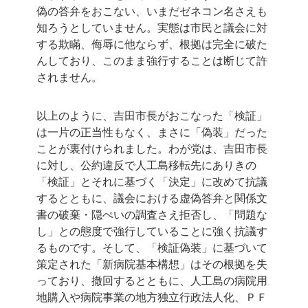
偽の答弁をおこない、いまだゼネコン名さえも
知ろうとしていません。実態は市民と議会に対
する欺瞞、侮辱に他ならず、根拠は完全に破た
んしており、このまま強行することは断じて許
されません。
以上のように、吉田市長がおこなった「検証」
は一片の正当性もなく、まさに「偽装」だった
ことが裏付けられました。わが党は、吉田市長
に対し、公約違反で人工島移転先にありきの
「検証」とそれに基づく「決定」に改めて抗議
するとともに、議会における虚偽答弁と関係文
書の破棄・隠ぺいの調査さえ拒否し、「問題な
し」との態度で強行していることに強く抗議す
るものです。そして、「検証偽装」に基づいて
策定された「新病院基本構想」はその根拠を失
っており、撤回するとともに、人工島の病院用
地購入や病院事業の地方独立行政法人化、ＰＦ