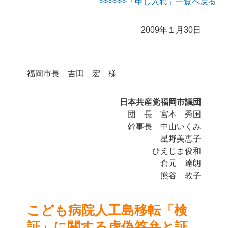
>>>「申し入れ」一覧へ戻る
2009年１月30日
福岡市長 吉田 宏 様
日本共産党福岡市議団
団 長 宮本 秀国
幹事長 中山いくみ
星野美恵子
ひえじま俊和
倉元 達朗
熊谷 敦子
こども病院人工島移転「検
証」に関する
虚偽答弁と証