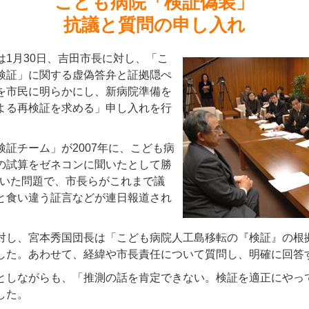
こども病院「検証偽装」
抗議と質問の申し入れ
は1月30日、吉田市長に対し、「こ
検証」に関する虚偽答弁と証拠隠ぺ
市民に明らかにし、新病院準備を
よる再検証を求める」申し入れを行
証チーム」が2007年に、こども病
の試算をゼネコンに聞いたとして勝
ていた問題で、市長らがこれまで議
と食い違う証言などが連日報道され
対し、宮本秀国団長は「こども病院人工島移転の『検証』の根
した。あわせて、経緯や市長責任について質問し、明確に回答
としながらも、「推測の話を肯定できない。検証を適正にやっ
した。