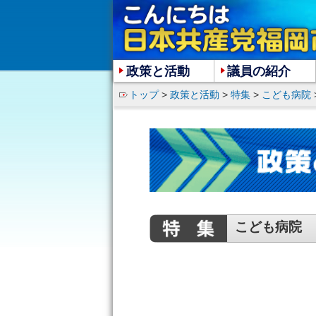
政策と活動
議員の紹介
トップ
>
政策と活動
>
特集
>
こども病院
こども病院