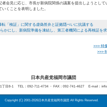
記者会見に応じ、市長が新病院関係の議案を提出しようとして
ていくことを表明しました。
移転「検証」に関する虚偽答弁と証拠隠ぺいに抗議する
明らかにし、新病院準備を凍結し、第三者機関による再検証を
>>> 
>>
日本共産党福岡市議団
丁目8-1
TEL：092-711-4734
FAX：092-741-4627
E-mail：
Copyright (C)
2001-2026
日本共産党福岡市議団 All Rights Reserved.