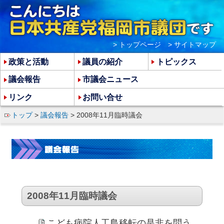
> トップページ
> サイトマップ
政策と活動
議員の紹介
トピックス
議会報告
市議会ニュース
リンク
お問い合せ
トップ
>
議会報告
> 2008年11月臨時議会
2008年11月臨時議会
こども病院人工島移転の是非を問う