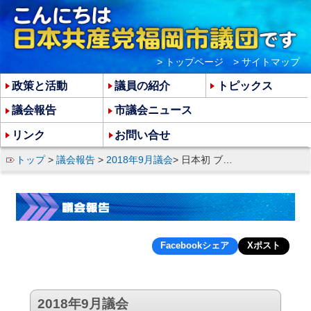
> トップページ
> サイトマップ
政策と活動
議員の紹介
トピックス
議会報告
市議会ニュース
リンク
お問い合せ
トップ
>
議会報告
>
2018年9月議会
> 日本初 ブラック企業根絶条例を提案
Facebookシェア
Xポスト
2018年9月議会