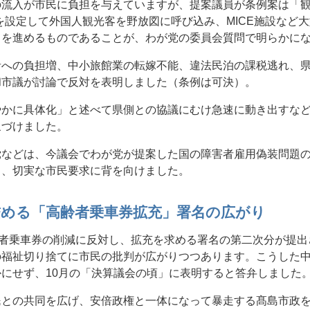
の流入が市民に負担を与えていますが、提案議員が条例案は「
を設定して外国人観光客を野放図に呼び込み、MICE施設など大
」を進めるものであることが、わが党の委員会質問で明らかに
者への負担増、中小旅館業の転嫁不能、違法民泊の課税逃れ、
和市議が討論で反対を表明しました（条例は可決）。
やかに具体化」と述べて県側との協議にむけ急速に動き出すな
象づけました。
党などは、今議会でわが党が提案した国の障害者雇用偽装問題
し、切実な市民要求に背を向けました。
詰める「高齢者乗車券拡充」署名の広がり
齢者乗車券の削減に反対し、拡充を求める署名の第二次分が提
の福祉切り捨てに市民の批判が広がりつつあります。こうした中
にせず、10月の「決算議会の頃」に表明すると答弁しました
民との共同を広げ、安倍政権と一体になって暴走する髙島市政