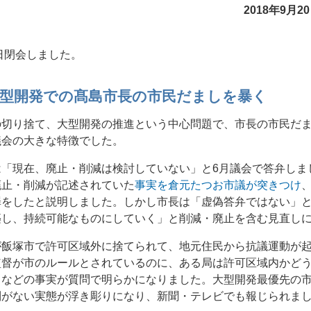
2018年9月
4日閉会しました。
大型開発での髙島市長の市民だましを暴く
の切り捨て、大型開発の推進という中心問題で、市長の市民だ
議会の大きな特徴でした。
は「現在、廃止・削減は検討していない」と6月議会で答弁しま
廃止・削減が記述されていた
事実を倉元たつお市議が突きつけ
罪をしたと説明しました。しかし市長は「虚偽答弁ではない」
築し、持続可能なものにしていく」と削減・廃止を含む見直し
が飯塚市で許可区域外に捨てられて、地元住民から抗議運動が
監督が市のルールとされているのに、ある局は許可区域内かど
、などの事実が質問で明らかになりました。大型開発最優先の
制がない実態が浮き彫りになり、新聞・テレビでも報じられま