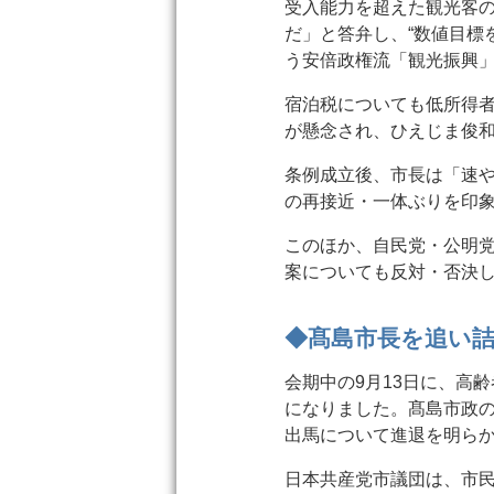
受入能力を超えた観光客
だ」と答弁し、“数値目標
う安倍政権流「観光振興
宿泊税についても低所得
が懸念され、ひえじま俊
条例成立後、市長は「速
の再接近・一体ぶりを印
このほか、自民党・公明
案についても反対・否決
◆髙島市長を追い
会期中の9月13日に、高
になりました。髙島市政
出馬について進退を明らか
日本共産党市議団は、市