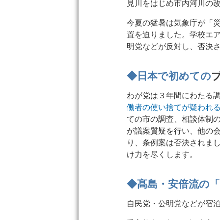
見川をはじめ市内河川の
今夏の猛暑は気象庁が「
置を迫りました。学校エ
明党などが反対し、否決
◆日本で初めての
わが党は３年間にわたる
働者の使い捨てが疑われ
ての市の調査、相談体制
が議案質疑を行い、他の
り、条例案は否決されま
け力を尽くします。
◆髙島・安倍流の
自民党・公明党などが宿