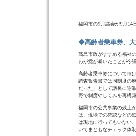
福岡市の9月議会が9月1
◆高齢者乗車券、
髙島市政がすすめる福祉
わが党が暴いたことが今
高齢者乗車券について市
調査報告書では同制度の
だった」として議長に謝
野で制度やしくみを再構
福岡市の公共事業の残土
は、現場での確認などの
は現地に行ってもいない
いてまともなチェック体