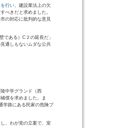
疑を行い
、建設業法上の欠
直すべきだと求めました。
め市の対応に批判的な意見
壁である）C２の延長だ」
の見通しもないムダな公共
西陵中学グランド（西
期補償を求めました。ま
通学路にある民家の危険ブ
連し、わが党の立案で、室