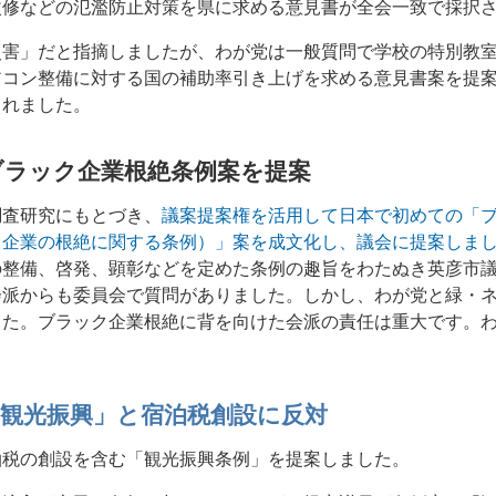
改修などの氾濫防止対策を県に求める意見書が全会一致で採択
災害」だと指摘しましたが、わが党は一般質問で学校の特別教
アコン整備に対する国の補助率引き上げを求める意見書案を提
されました。
ブラック企業根絶条例案を提案
調査研究にもとづき、
議案提案権を活用して日本で初めての「
る企業の根絶に関する条例）」案を成文化し、議会に提案しま
の整備、啓発、顕彰などを定めた条例の趣旨をわたぬき英彦市
会派からも委員会で質問がありました。しかし、わが党と緑・
した。ブラック企業根絶に背を向けた会派の責任は重大です。
「観光振興」と宿泊税創設に反対
泊税の創設を含む「観光振興条例」を提案しました。