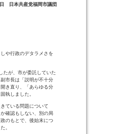
20日 日本共産党福岡市議団
ましや行政のデタラメさを
したが、市が委託していた
、副市長は「説明が不十分
と開き直り、「あらゆる分
に固執しました。
起きている問題について
うか確認もしない、別の局
市政のもとで、後始末につ
した。