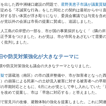
届を出した西中洲樋口建設の問題で、
星野美恵子市議が議案質
が定める「不誠実な行為」をした同社との契約は最初からやり
に対する甘い体質が浮き彫りになり、委員会審議では与党を含
わが党以外の会派は市長の提案に賛成し、追認しました。
る人工島のD岸壁の一部を、市が国の事業採択もなく「（隣の岸
補正予算をつけました。わが党は、市が市民をあざむいて需要
しく批判しました。
旧や防災対策強化が大きなテーマに
償や防災対策強化も議会の大きなテーマとなりました。
質疑
で源蔵池（南区）の市の護岸整備や、市が加害者となった
区）の崩落による民家への土砂流入被害に対する被害者への早
塀の早期対応とともに、6月にわが党として申し入れしていた「
」を改めて提案し、市は「早急に対応する」と答えました。
問で室見川の改修、避難体制の強化を提案しました。これに関