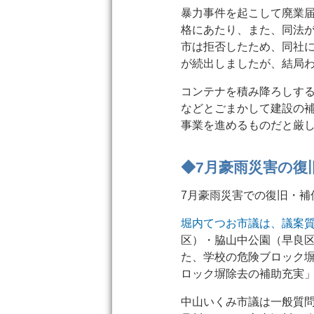
暴力事件を起こして廃業
格にあたり、また、同法
市は拒否したため、同社
が続出しましたが、結局
コンテナを積み降ろしす
などとごまかして建設の
事業を進めるものだと厳
◆7月豪雨災害の復
7月豪雨災害での復旧・補
堀内てつお市議は、議案
区）・脇山中公園（早良
た、学校の危険ブロック
ロック塀除去の補助充実
中山いくみ市議は一般質